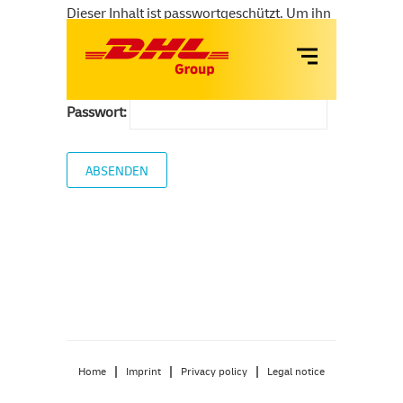
Dieser Inhalt ist passwortgeschützt. Um ihn
VANS
anschauen zu können, bitte das Passwort
eingeben:
LKW
Passwort:
MIETE
TANKEN UND LADEN
SERVICES
|
|
|
Home
Imprint
Privacy policy
Legal notice